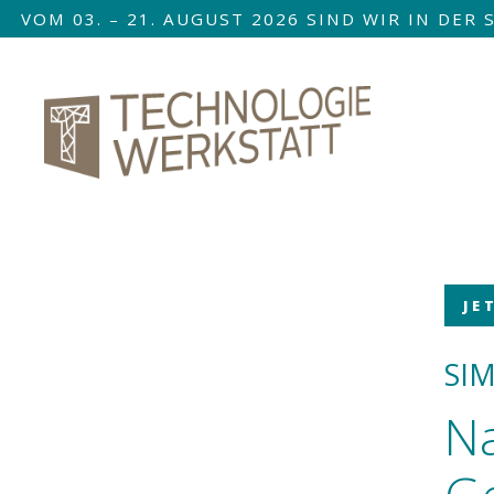
VOM 03. – 21. AUGUST 2026 SIND WIR IN DE
Nav
übe
JE
SI
Na