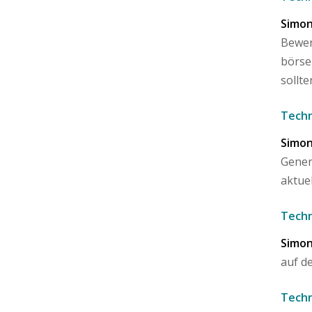
Simon
Bewer
börse
sollte
Techn
Simon
Gener
aktue
Techn
Simon
auf d
Techn