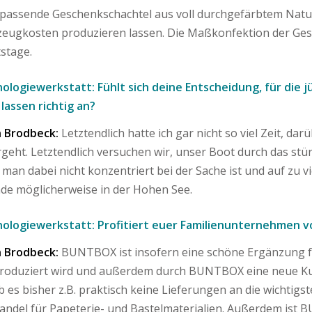
 passende Geschenkschachtel aus voll durchgefärbtem Natu
eugkosten produzieren lassen. Die Maßkonfektion der Gesc
tstage.
ologiewerkstatt: Fühlt sich deine Entscheidung, für die j
 lassen richtig an?
 Brodbeck:
Letztendlich hatte ich gar nicht so viel Zeit, d
rgeht. Letztendlich versuchen wir, unser Boot durch das stü
man dabei nicht konzentriert bei der Sache ist und auf zu 
de möglicherweise in der Hohen See.
ologiewerkstatt: Profitiert euer Familienunternehmen 
 Brodbeck:
BUNTBOX ist insofern eine schöne Ergänzung fü
produziert wird und außerdem durch BUNTBOX eine neue K
b es bisher z.B. praktisch keine Lieferungen an die wicht
andel für Papeterie- und Bastelmaterialien. Außerdem ist