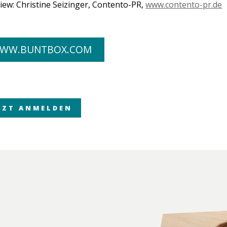
view: Christine Seizinger, Contento-PR,
www.contento-pr.de
WW.BUNTBOX.COM
TZT ANMELDEN