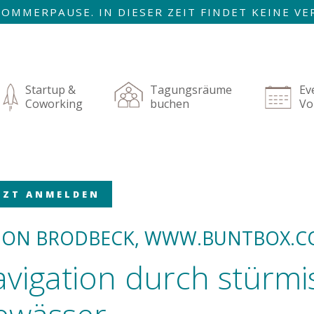
R SOMMERPAUSE. IN DIESER ZEIT FINDET KEINE 
AUGUST SIND WIR ZURÜCK!
igation
rspringen
Startup &
Tagungsräume
Ev
Coworking
buchen
Vo
TZT ANMELDEN
MON BRODBECK, WWW.BUNTBOX.
vigation durch stürmi