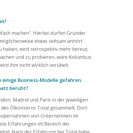
um?
einfach machen“. Hierbei dürfen Gründer
n möglicherweise etwas seltsam anhört
zu haben, wird retrospektiv mehr bereut,
 machen und zu probieren, wäre Kolumbus
ird ihm nicht wirklich verübelt.
 einige Business-Modelle gefahren.
hatz beruht?
on, Madrid und Paris in der jeweiligen
n des Ölkonzerns Total gesammelt. Dort
menübernahmen von Unternehmen im
rste Erfahrungen im Bereich der
rid. Nach der Erfahrung bei Total habe