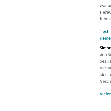
wodur
Herau
Innov
Techn
deine
Simon
den S
des F
Verpa
sind 
Gesch
Viele