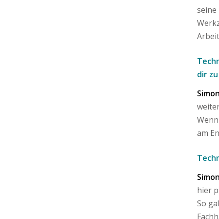
seine
Werkz
Arbei
Techn
dir zu
Simon
weite
Wenn 
am En
Techn
Simon
hier 
So ga
Fachh