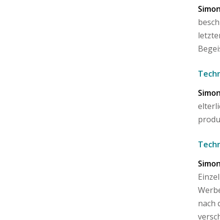
Simon
besch
letzt
Begei
Techn
Simon
elter
produ
Techn
Simon
Einze
Werbe
nach 
versc