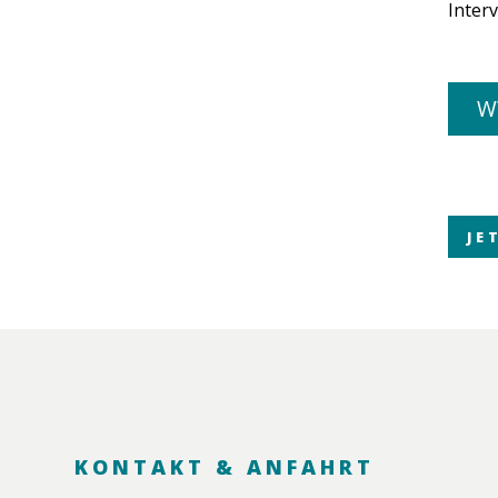
Inter
W
JE
KONTAKT & ANFAHRT