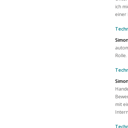
ich m
einer
Techn
Simon
autom
Rolle.
Techn
Simon
Hande
Bewer
mit e
Inter
Techn