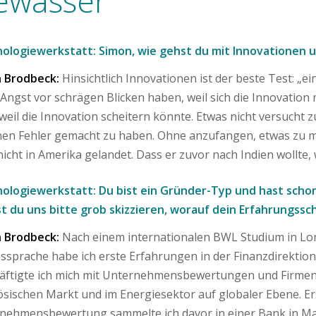
ewässer
ologiewerkstatt: Simon, wie gehst du mit Innovationen 
 Brodbeck:
Hinsichtlich Innovationen ist der beste Test: „
 Angst vor schrägen Blicken haben, weil sich die Innovatio
 weil die Innovation scheitern könnte. Etwas nicht versucht 
inen Fehler gemacht zu haben. Ohne anzufangen, etwas zu
icht in Amerika gelandet. Dass er zuvor nach Indien wollte, w
ologiewerkstatt: Du bist ein Gründer-Typ und hast schon
t du uns bitte grob skizzieren, worauf dein Erfahrungssc
 Brodbeck:
Nach einem internationalen BWL Studium in Lond
ssprache habe ich erste Erfahrungen in der Finanzdirektio
äftigte ich mich mit Unternehmensbewertungen und Fir
ösischen Markt und im Energiesektor auf globaler Ebene. E
nehmensbewertung sammelte ich davor in einer Bank in Mad