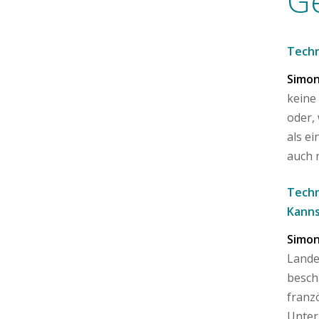
G
Techn
Simon
keine
oder,
als e
auch n
Techn
Kanns
Simon
Lande
besch
franz
Unter