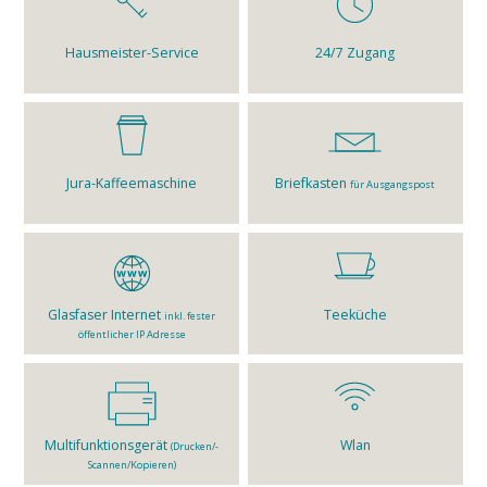
Hausmeister-Service
24/7 Zugang
Jura-Kaffeemaschine
Briefkasten
für Ausgangspost
Glasfaser Internet
Teeküche
inkl. fester
öffentlicher IP Adresse
Multifunktionsgerät
Wlan
(Drucken/­
Scannen/­Kopieren)