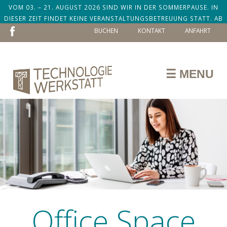
VOM 03. – 21. AUGUST 2026 SIND WIR IN DER SOMMERPAUSE. IN
DIESER ZEIT FINDET KEINE VERANSTALTUNGSBETREUUNG STATT. AB
NAVIGATION
DEM 24. AUGUST SIND WIR ZURÜCK!
BUCHEN
KONTAKT
ANFAHRT
ÜBERSPRINGEN
☰ MENU
Office Space