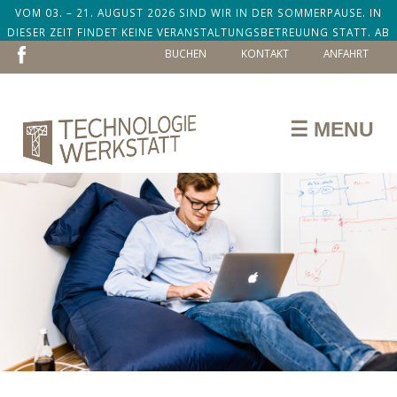
VOM 03. – 21. AUGUST 2026 SIND WIR IN DER SOMMERPAUSE. IN
DIESER ZEIT FINDET KEINE VERANSTALTUNGSBETREUUNG STATT. AB
NAVIGATION
DEM 24. AUGUST SIND WIR ZURÜCK!
BUCHEN
KONTAKT
ANFAHRT
ÜBERSPRINGEN
☰ MENU