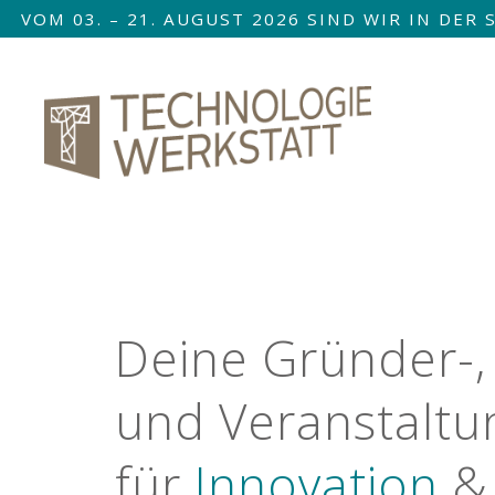
VOM 03. – 21. AUGUST 2026 SIND WIR IN DE
Nav
übe
Deine Gründer-,
und Veranstaltun
für
Innovation
&