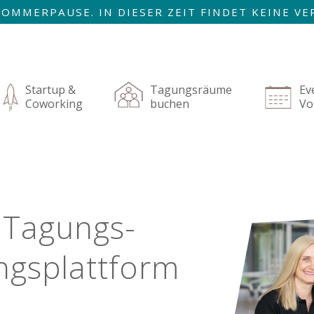
R SOMMERPAUSE. IN DIESER ZEIT FINDET KEINE 
AUGUST SIND WIR ZURÜCK!
igation
rspringen
Startup &
Tagungsräume
Ev
Coworking
buchen
Vo
 Tagungs-
gs­plattform