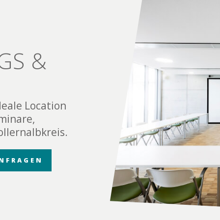
GS &
deale Location
minare,
llernalbkreis.
NFRAGEN