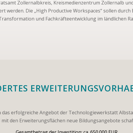
tsamt Zollernalbkreis, Kreismedienzentrum Zollernalb und 
rt werden. Die „High Productive Workspaces“ sollen durch 
e Transformation und Fachkräfteentwicklung im ländlichen R
DERTES ERWEITERUNGSVORHA
 das erfolgreiche Angebot der Technologiewerkstatt Albst
 mit den Erweiterungsflächen neue Bildungsangebote schaf
Gesamtbetrag der Investition: ca. 650.000 EUR