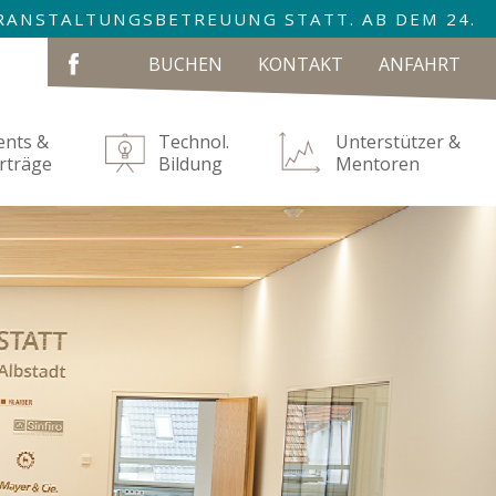
VERANSTALTUNGSBETREUUNG STATT. AB DEM 24.
NAVIGATION
BUCHEN
KONTAKT
ANFAHRT
ÜBERSPRINGEN
ents &
Technol.
Unterstützer &
rträge
Bildung
Mentoren