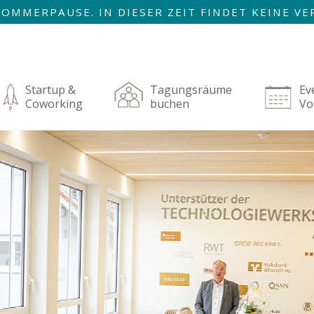
R SOMMERPAUSE. IN DIESER ZEIT FINDET KEINE 
AUGUST SIND WIR ZURÜCK!
igation
rspringen
Startup &
Tagungsräume
Ev
Coworking
buchen
Vo