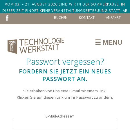
VOM 03. – 21. AUGUST 2026 SIND WIR IN DER SOMMERPAUSE. IN
DIESER ZEIT FINDET KEINE VERANSTALTUNGSBETREUUNG STATT. AB
NAVIGATION
DEM 24. AUGUST SIND WIR ZURÜCK!
BUCHEN
KONTAKT
ANFAHRT
ÜBERSPRINGEN
☰ MENU
Passwort vergessen?
FORDERN SIE JETZT EIN NEUES
PASSWORT AN.
Sie erhalten von uns eine E-mail mit einem Link.
Klicken Sie auf diesen Link um Ihr Passwort zu ändern.
Pflichtfeld
E-Mail-Adresse
*