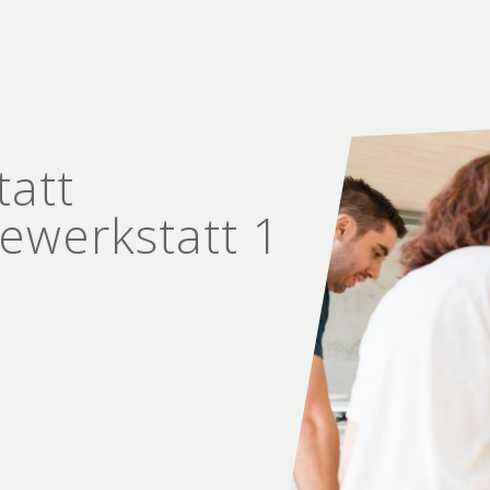
tatt
e­werkstatt 1