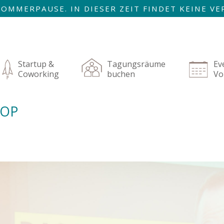
R SOMMERPAUSE. IN DIESER ZEIT FINDET KEINE 
AUGUST SIND WIR ZURÜCK!
igation
rspringen
Startup &
Tagungsräume
Ev
Coworking
buchen
Vo
HOP