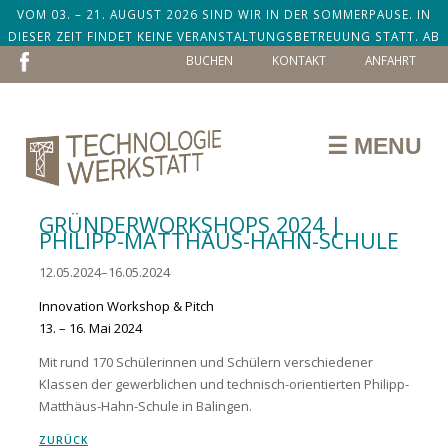
VOM 03. – 21. AUGUST 2026 SIND WIR IN DER SOMMERPAUSE. IN
DIESER ZEIT FINDET KEINE VERANSTALTUNGSBETREUUNG STATT. AB
NAVIGATION
DEM 24. AUGUST SIND WIR ZURÜCK!
BUCHEN
KONTAKT
ANFAHRT
ÜBERSPRINGEN
☰ MENU
GRÜNDERWORKSHOPS 2024 |
PHILIPP-MATTHÄUS-HAHN-SCHULE
12.05.2024–16.05.2024
Innovation Workshop & Pitch
13. – 16. Mai 2024
Mit rund 170 Schülerinnen und Schülern verschiedener
Klassen der gewerblichen und technisch-orientierten Philipp-
Matthäus-Hahn-Schule in Balingen.
ZURÜCK