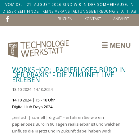
VOM 03. – 21. AUGUST 2026 SIND WIR IN DER SOMMERPAUSE. IN
DIESER ZEIT FINDET KEINE VERANSTALTUNGSBETREUUNG STATT. AB
NAVIGATION
DEM 24. AUGUST SIND WIR ZURÜCK!
BUCHEN
KONTAKT
ANFAHRT
ÜBERSPRINGEN
☰ MENU
WORKSHOP: „PAPIERLOSES BÜRO IN
DER PRAXIS“ - DIE ZUKUNFT LIVE
ERLEBEN
13.10.2024–14.10.2024
14.10.2024 | 15 - 18 Uhr
Digital Hub Days 2024
„Einfach | schnell | digital“ – erfahren Sie wie ein
papierloses Büro in 90 Tagen realisierbar ist und welchen
Einfluss die KI jetzt und in Zukunft dabei haben wird!