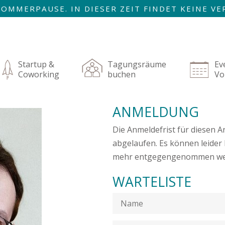
R SOMMERPAUSE. IN DIESER ZEIT FINDET KEINE 
AUGUST SIND WIR ZURÜCK!
igation
rspringen
Startup &
Tagungsräume
Ev
Coworking
buchen
Vo
KI
24.10.2025
in
12:00–
ANMELDUNG
der
13:30
Bildung
Die Anmeldefrist für diesen An
abgelaufen. Es können leide
mehr entgegengenommen we
WARTELISTE