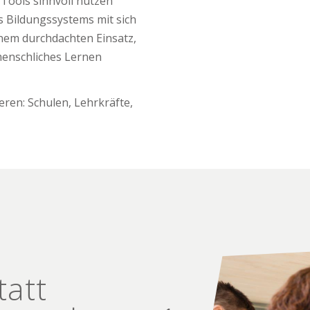
-Tools
sinnvoll nutzen
 Bildungssystems mit sich
inem durchdachten Einsatz,
menschliches Lernen
eren: Schulen, Lehrkräfte,
tatt