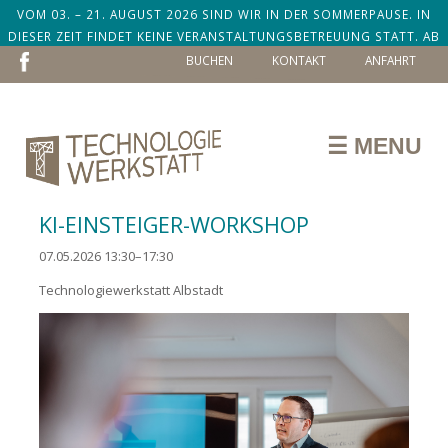
VOM 03. – 21. AUGUST 2026 SIND WIR IN DER SOMMERPAUSE. IN
DIESER ZEIT FINDET KEINE VERANSTALTUNGSBETREUUNG STATT. AB
NAVIGATION
DEM 24. AUGUST SIND WIR ZURÜCK!
BUCHEN
KONTAKT
ANFAHRT
ÜBERSPRINGEN
☰ MENU
KI-EINSTEIGER-WORKSHOP
07.05.2026 13:30–17:30
Technologiewerkstatt Albstadt