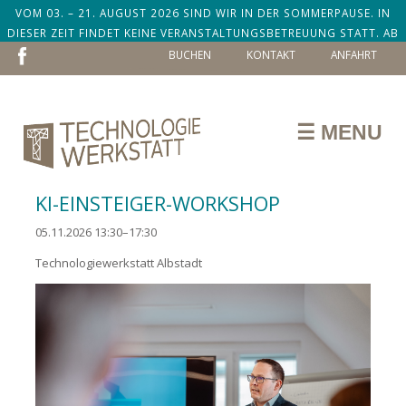
VOM 03. – 21. AUGUST 2026 SIND WIR IN DER SOMMERPAUSE. IN
DIESER ZEIT FINDET KEINE VERANSTALTUNGSBETREUUNG STATT. AB
NAVIGATION
DEM 24. AUGUST SIND WIR ZURÜCK!
BUCHEN
KONTAKT
ANFAHRT
ÜBERSPRINGEN
☰ MENU
KI-EINSTEIGER-WORKSHOP
05.11.2026 13:30–17:30
Technologiewerkstatt Albstadt