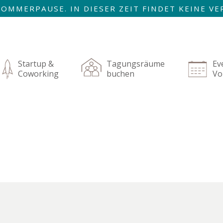
R SOMMERPAUSE. IN DIESER ZEIT FINDET KEINE 
AUGUST SIND WIR ZURÜCK!
igation
rspringen
Startup &
Tagungsräume
Ev
Coworking
buchen
Vo