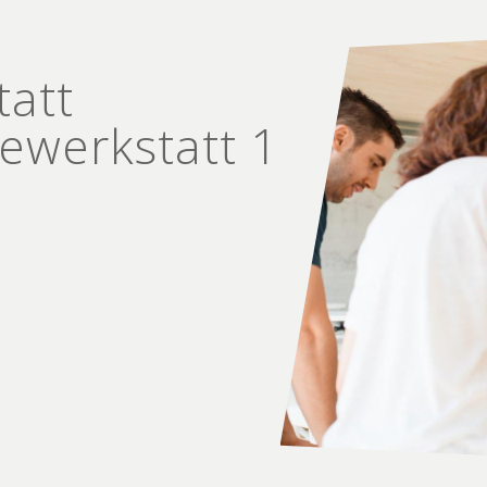
tatt
e­werkstatt 1