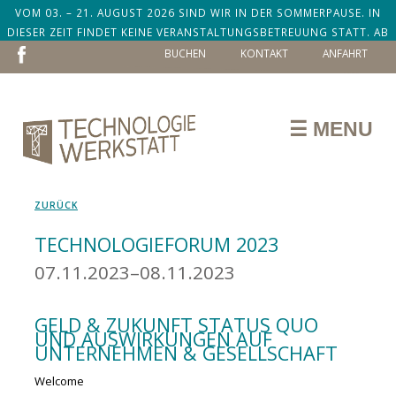
VOM 03. – 21. AUGUST 2026 SIND WIR IN DER SOMMERPAUSE. IN
DIESER ZEIT FINDET KEINE VERANSTALTUNGSBETREUUNG STATT. AB
NAVIGATION
DEM 24. AUGUST SIND WIR ZURÜCK!
BUCHEN
KONTAKT
ANFAHRT
ÜBERSPRINGEN
☰ MENU
ZURÜCK
TECHNOLOGIEFORUM 2023
07.11.2023–08.11.2023
GELD & ZUKUNFT STATUS QUO
UND AUSWIRKUNGEN AUF
UNTERNEHMEN & GESELLSCHAFT
Welcome