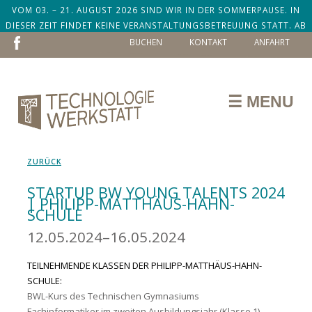
VOM 03. – 21. AUGUST 2026 SIND WIR IN DER SOMMERPAUSE. IN
DIESER ZEIT FINDET KEINE VERANSTALTUNGSBETREUUNG STATT. AB
NAVIGATION
DEM 24. AUGUST SIND WIR ZURÜCK!
BUCHEN
KONTAKT
ANFAHRT
ÜBERSPRINGEN
☰ MENU
ZURÜCK
STARTUP BW YOUNG TALENTS 2024
| PHILIPP-MATTHÄUS-HAHN-
SCHULE
12.05.2024–16.05.2024
TEILNEHMENDE KLASSEN DER PHILIPP-MATTHÄUS-HAHN-
SCHULE:
BWL-Kurs des Technischen Gymnasiums
Fachinformatiker im zweiten Ausbildungsjahr (Klasse 1)