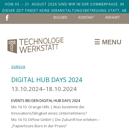
VOM 03. – 21. AUGUST 2026 SIND WIR IN DER SOMMERPAUSE. IN
DIESER ZEIT FINDET KEINE VERANSTALTUNGSBETREUUNG STATT. AB
NAVIGATION
DEM 24. AUGUST SIND WIR ZURÜCK!
BUCHEN
KONTAKT
ANFAHRT
ÜBERSPRINGEN
☰ MENU
ZURÜCK
DIGITAL HUB DAYS 2024
13.10.2024–18.10.2024
EVENTS BEI DEN DIGITAL HUB DAYS 2024
Mo 14.10. Orange Hills |
Was bestimmt die
Innovationsfähigkeit eines Unternehmens?
Mo 14.10. DiFlow GmbH |
Die Zukunft live erleben –
„Papierloses Büro in der Praxis“