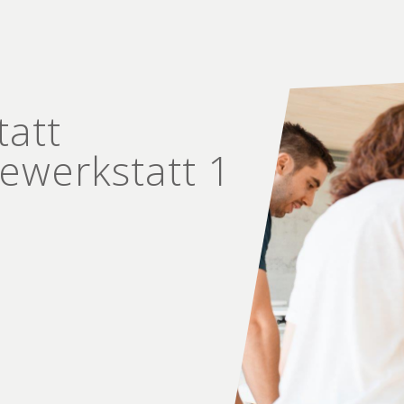
tatt
e­werkstatt 1