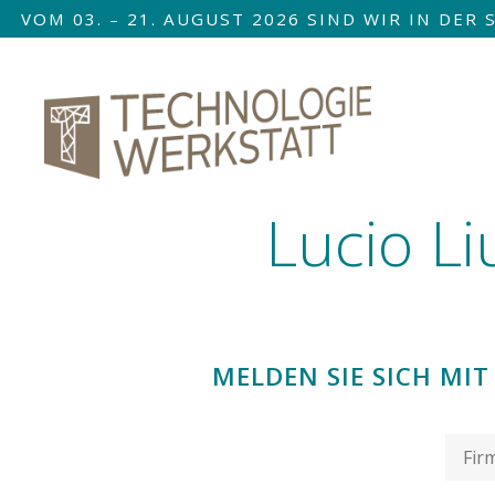
VOM 03. – 21. AUGUST 2026 SIND WIR IN DE
Nav
übe
Lucio Li
MELDEN SIE SICH M