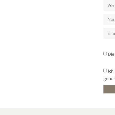
Di
Ich
geno