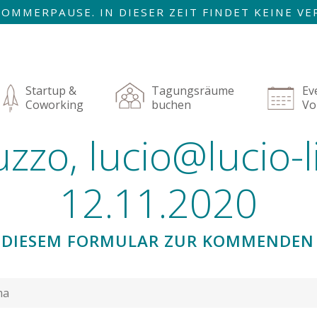
R SOMMERPAUSE. IN DIESER ZEIT FINDET KEINE 
AUGUST SIND WIR ZURÜCK!
igation
rspringen
Startup &
Tagungsräume
Ev
Coworking
buchen
Vo
uzzo, lucio@lucio-l
12.11.2020
IT DIESEM FORMULAR ZUR KOMMENDEN